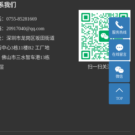
系我们
：0755-85281669
：20917040@qq.com
服务热线
址：深圳市龙岗区坂田街道
中心3栋11楼B2 工厂地
在线留言
：佛山市三水智车港13栋
扫一扫关注我们
2层
微信
TOP